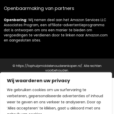
Openbaarmaking van partners
Openbaring:
Wij nemen deel aan het Amazon Services LLC
Associates Program, een affiliate-advertentieprogramma
dat is ontworpen om ons een manier te bieden om
vergoedingen te verdienen door te linken naar Amazon.com
en aangesloten sites.
© https://tophulpmiddelenouderenkopen.nl/. Alle rechten
voorbehouden.
Wij waarderen uw privacy
Ontdek Onze Websites
We gebruiken cookies om uw surfervaring te
Zorg en Mobiliteit
verbeteren, gepersonaliseerde advertenties of inhoud
Top Hulpmiddelen Ouderen Kopen
- Ondersteuning voor
weer te geven en ons verkeer te analyseren. Door op
zelfstandigheid
‘Alles accepteren’ te klikken, gaat u akkoord met ons
Top Parkinson Hulpmiddelen Kopen
- Ondersteuning voor