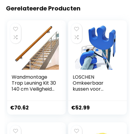
Gerelateerde Producten
Wandmontage
LOSCHEN
Trap Leuning Kit 30
Omkeerbaar
140 cm Veiligheid
kussen voor
Ondersteuning Bar
patiënten, U-
voor
vormig kussen, PU-
gehandicapten
leer, anti-
€
70.62
€
52.99
Ouderen Huis Tuin
decubitus-
Lofts Gang
verlammingspatië
Eenvoudige
nten, omkeerbaar
Installatie
kussen,