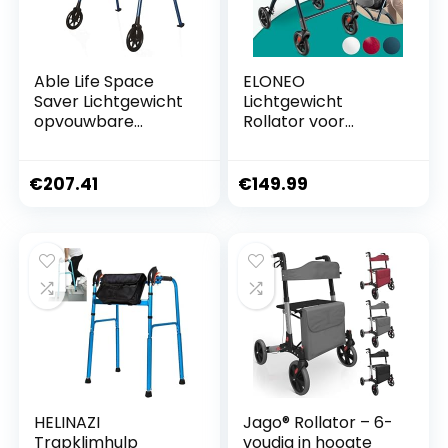
Able Life Space
ELONEO
Saver Lichtgewicht
Lichtgewicht
opvouwbare
Rollator voor
reiswandelaar met
Binnen – 54 cm
6 “wielen, Supprts
Breed,
400lbs/Bariatrisch
Opvouwbaar
€
207.41
€
149.99
e
Looprek met
Dienblad en
Stoffen Mandje,
Smalle Rollator van
Aluminium,
Inklapbaar
Mobiliteitshulpmidd
el,
HELINAZI
Jago® Rollator – 6-
Trapklimhulp
voudig in hoogte