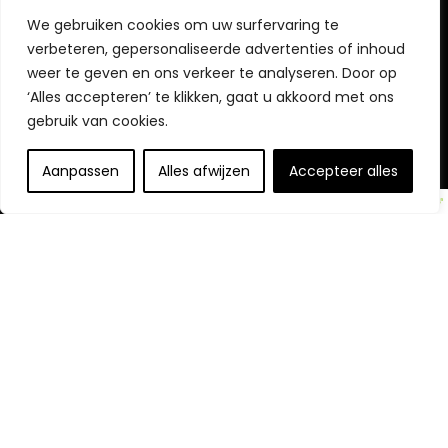
We gebruiken cookies om uw surfervaring te
verbeteren, gepersonaliseerde advertenties of inhoud
weer te geven en ons verkeer te analyseren. Door op
Openbaarmaking van partners
‘Alles accepteren’ te klikken, gaat u akkoord met ons
gebruik van cookies.
Openbaring:
Wij nemen deel aan het Amazon Services LLC
Associates Program, een affiliate-advertentieprogramma
Aanpassen
Alles afwijzen
Accepteer alles
dat is ontworpen om ons een manier te bieden om
vergoedingen te verdienen door te linken naar Amazon.com
en aangesloten sites.
© https://tophulpmiddelenouderenkopen.nl/. Alle rechten
voorbehouden.
Ontdek Onze Websites
Zorg en Mobiliteit