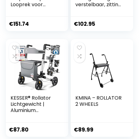
Looprek voor
verstelbaar, zitting
ouderen, 15
met rugleuning, 3-
hoogteverstellingsi
voudig
nstellingen,
opvouwbaar, licht,
€
151.74
€
102.95
loopmobiliteitshulp
4 wielen, remmen,
middel,
boodschappentas,
opvouwbare
stokhouder,
rollator
kleurkeuze –
loophulp,
loopwagen,
lichtgewicht
KESSER® Rollator
KMINA – ROLLATOR
Lichtgewicht |
2 WHEELS
Aluminium
Rollatorset
driemaal
opvouwbaar met
€
87.80
€
89.99
Zitfunctie voor