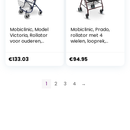
Mobiclinic, Model
Mobiclinic, Prado,
Victoria, Rollator
rollator met 4
voor ouderen,
wielen, looprek,
Inklapbaar,
drukrem, zitting en
Verstelbaar, Rem
mandje, Bordeaux
op Handvaten,
€
133.03
€
94.95
Inclusief Dienblad
en Mandje, Stevig,
Bejaarden, Looprek
voor volwassenen,
1
2
3
4
→
looprek met 4
wielen, Blauw