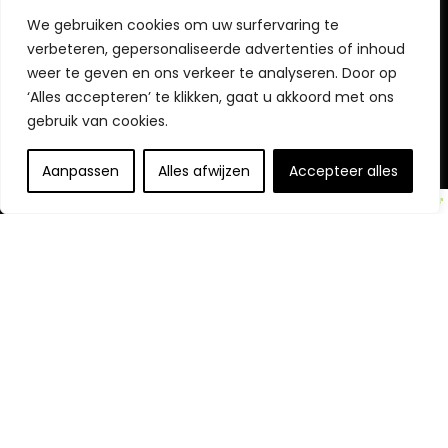
We gebruiken cookies om uw surfervaring te
verbeteren, gepersonaliseerde advertenties of inhoud
weer te geven en ons verkeer te analyseren. Door op
Openbaarmaking van partners
‘Alles accepteren’ te klikken, gaat u akkoord met ons
gebruik van cookies.
Openbaring:
Wij nemen deel aan het Amazon Services LLC
Associates Program, een affiliate-advertentieprogramma
Aanpassen
Alles afwijzen
Accepteer alles
dat is ontworpen om ons een manier te bieden om
vergoedingen te verdienen door te linken naar Amazon.com
en aangesloten sites.
© https://tophulpmiddelenouderenkopen.nl/. Alle rechten
voorbehouden.
Ontdek Onze Websites
Zorg en Mobiliteit