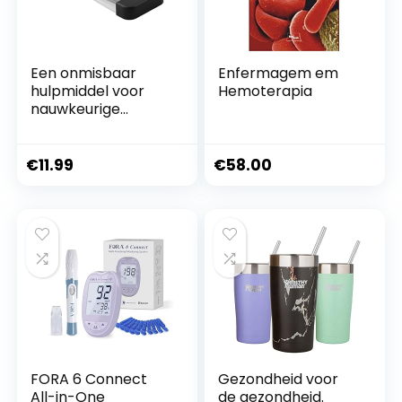
Een onmisbaar
Enfermagem em
hulpmiddel voor
Hemoterapia
nauwkeurige
meting van
terreinhellingen en
staanplaatsen
€
11.99
€
58.00
FORA 6 Connect
Gezondheid voor
All-in-One
de gezondheid.