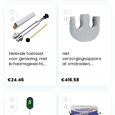
Helende toetsset
Het
voor genezing, met
verzorgingsappara
lichaamsgewicht,
at omdraaien,
medische toetsset,
geschikt voor
helende instrument
patiënten of
voor
ouderen die in bed
€
24.46
€
416.58
lichaamsstemmen,
liggen, omdraaien
diagnostisch
en bewegen en
gereedschap met
veranderen van
hamer, reflux
houding,
veiligheidsverzorgin
g