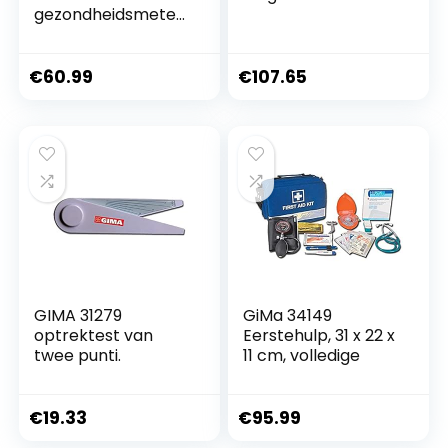
gezondheidsmeter
voor het gezin,
bloedsuiker, keton,
cholesterol,
€
60.99
€
107.65
urinezuur,
hemoglobine,
hematocriet test,
Bluetooth E-
dagboek,
lavendelpaars,
zonder teststrips
GIMA 31279
GiMa 34149
optrektest van
Eerstehulp, 31 x 22 x
twee punti.
11 cm, volledige
€
19.33
€
95.99