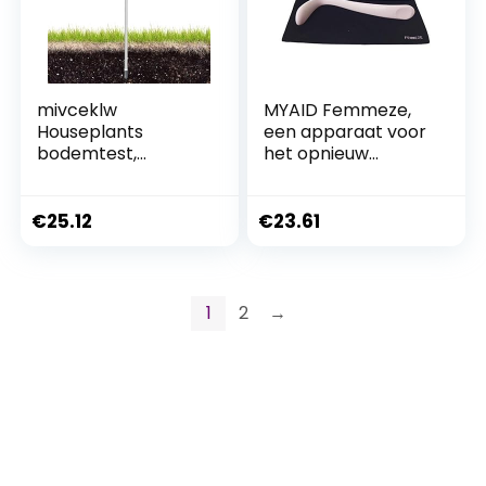
mivceklw
MYAID Femmeze,
Houseplants
een apparaat voor
bodemtest,
het opnieuw
bodemvochtdetec
uitlijnen van
tor, hydrometer
rectocele, helpt bij
voor planten,
het verlichten van
€
25.12
€
23.61
boerderij,
constipatie
grondtester voor
tuin, kleine
huisplanten,
1
2
→
hydrometer,
bodem-
gezondheidsmeter,
grondtester voor
binnen